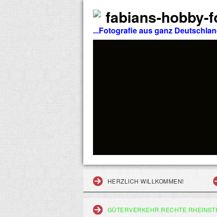
fabians-hobby-fo
...Fotografie aus ganz Deutschla
HERZLICH WILLKOMMEN!
GÜTERVERKEHR RECHTE RHEINST