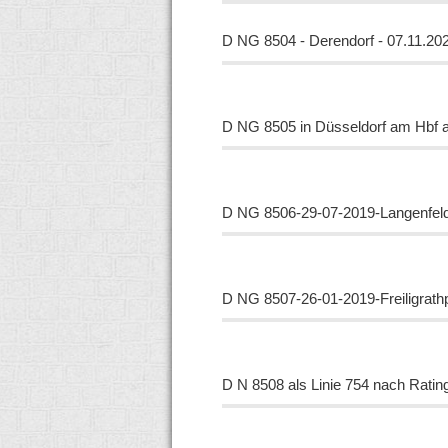
D NG 8504 - Derendorf - 07.11.20
D NG 8505 in Düsseldorf am Hbf 
D NG
8506-29-07-2019-Langenfel
D NG
8507-26-01-2019-Freiligrath
D N
8508 als Linie 754 nach Rati