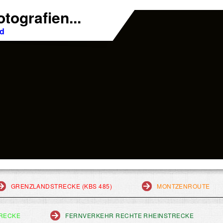
tografien...
nd
GRENZLANDSTRECKE (KBS 485)
MONTZENROUTE
RECKE
FERNVERKEHR RECHTE RHEINSTRECKE