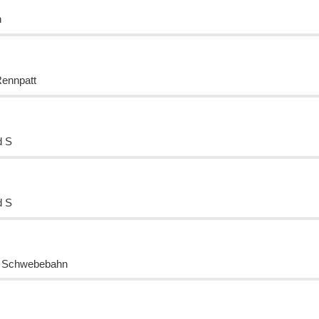
n
Rennpatt
d S
d S
l Schwebebahn