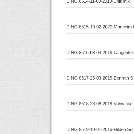
D NG
8514-11-09-2019-Uniklinik
D NG
8515-19-02-2020-Monheim 
D NG
8516-08-04-2019-Langenfel
D NG
8517-25-03-2019-Benrath S
D NG
8518-28-08-2019-Vohwinke
D NG
8519-10-01-2019-Hilden Sü