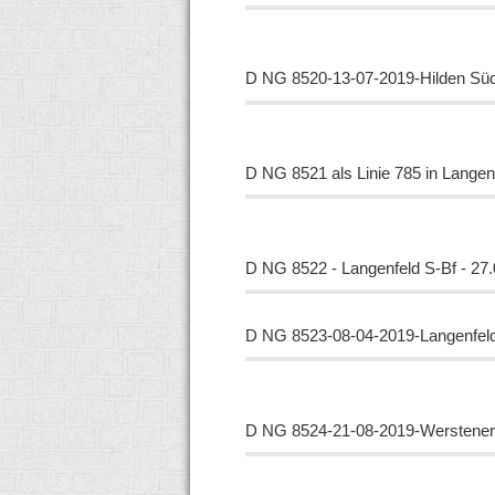
D NG
8520-13-07-2019-Hilden Sü
D NG 8521 als Linie 785 in Lange
D NG
8522 - Langenfeld S-Bf - 27
D
NG
8523-08-04-2019-Langenfel
D NG
8524-21-08-2019-Werstener