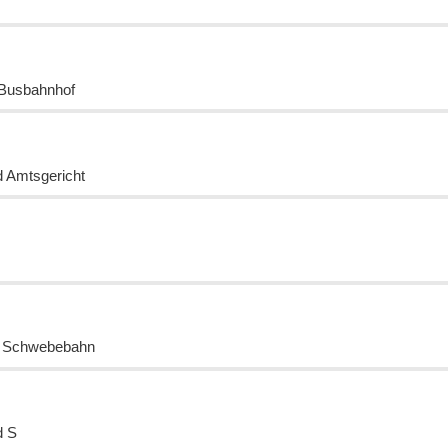
Busbahnhof
d Amtsgericht
l Schwebebahn
d S