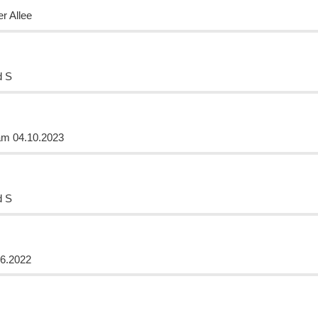
r Allee
d S
am 04.10.2023
d S
06.2022