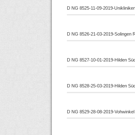
D NG
8525-11-09-2019-Uniklinike
D NG
8526-21-03-2019-Solingen 
D NG
8527-10-01-2019-Hilden Sü
D NG
8528-25-03-2019-Hilden Sü
D NG
8529-28-08-2019-Vohwinke