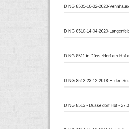
D NG
8509-10-02-2020-Vennhause
D NG
8510-14-04-2020-Langenfel
D NG
8511 in Düsseldorf am Hbf 
D NG
8512-23-12-2018-Hilden Sü
D NG 8513 - Düsseldorf Hbf - 27.