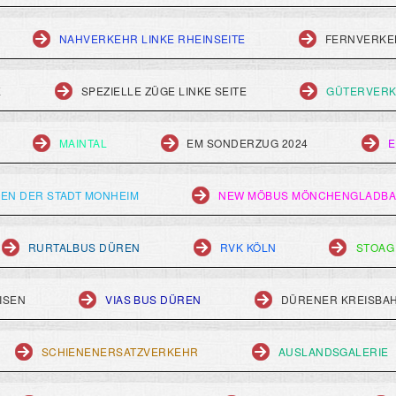
NAHVERKEHR LINKE RHEINSEITE
FERNVERKEH
E
SPEZIELLE ZÜGE LINKE SEITE
GÜTERVERK
MAINTAL
EM SONDERZUG 2024
E
EN DER STADT MONHEIM
NEW MÖBUS MÖNCHENGLADB
RURTALBUS DÜREN
RVK KÖLN
STOAG
ISEN
VIAS BUS DÜREN
DÜRENER KREISBA
SCHIENENERSATZVERKEHR
AUSLANDSGALERIE