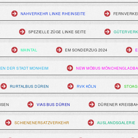
NAHVERKEHR LINKE RHEINSEITE
FERNVERKEH
E
SPEZIELLE ZÜGE LINKE SEITE
GÜTERVERK
MAINTAL
EM SONDERZUG 2024
E
EN DER STADT MONHEIM
NEW MÖBUS MÖNCHENGLADB
RURTALBUS DÜREN
RVK KÖLN
STOAG
ISEN
VIAS BUS DÜREN
DÜRENER KREISBA
SCHIENENERSATZVERKEHR
AUSLANDSGALERIE