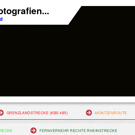
tografien...
nd
GRENZLANDSTRECKE (KBS 485)
MONTZENROUTE
RECKE
FERNVERKEHR RECHTE RHEINSTRECKE