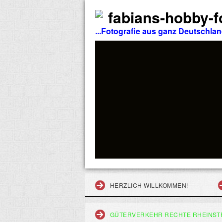
fabians-hobby-fo
...Fotografie aus ganz Deutschla
HERZLICH WILLKOMMEN!
GÜTERVERKEHR RECHTE RHEINST