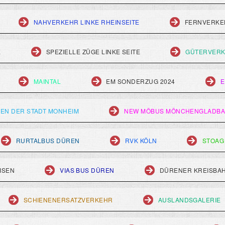
NAHVERKEHR LINKE RHEINSEITE
FERNVERKEH
E
SPEZIELLE ZÜGE LINKE SEITE
GÜTERVERK
MAINTAL
EM SONDERZUG 2024
E
EN DER STADT MONHEIM
NEW MÖBUS MÖNCHENGLADB
RURTALBUS DÜREN
RVK KÖLN
STOAG
ISEN
VIAS BUS DÜREN
DÜRENER KREISBA
SCHIENENERSATZVERKEHR
AUSLANDSGALERIE