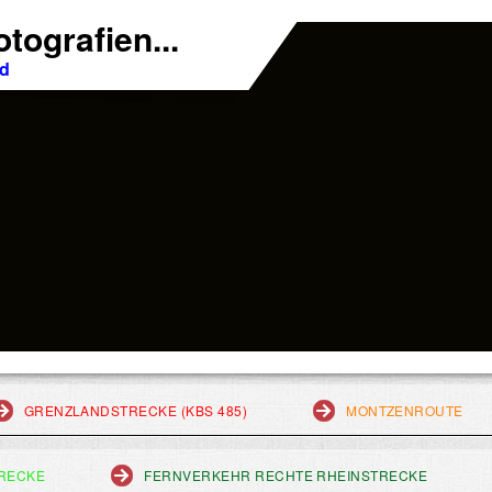
tografien...
nd
GRENZLANDSTRECKE (KBS 485)
MONTZENROUTE
RECKE
FERNVERKEHR RECHTE RHEINSTRECKE