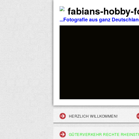
fabians-hobby-fo
...Fotografie aus ganz Deutschla
HERZLICH WILLKOMMEN!
GÜTERVERKEHR RECHTE RHEINST