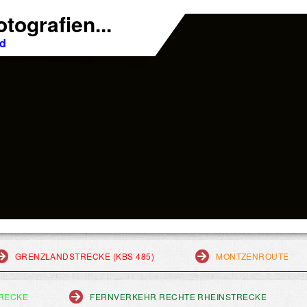
tografien...
nd
GRENZLANDSTRECKE (KBS 485)
MONTZENROUTE
RECKE
FERNVERKEHR RECHTE RHEINSTRECKE