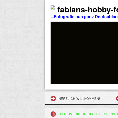
fabians-hobby-fo
...Fotografie aus ganz Deutschla
HERZLICH WILLKOMMEN!
GÜTERVERKEHR RECHTE RHEINST