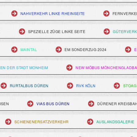
NAHVERKEHR LINKE RHEINSEITE
FERNVERKEH
E
SPEZIELLE ZÜGE LINKE SEITE
GÜTERVERK
MAINTAL
EM SONDERZUG 2024
E
EN DER STADT MONHEIM
NEW MÖBUS MÖNCHENGLADB
RURTALBUS DÜREN
RVK KÖLN
STOAG
ISEN
VIAS BUS DÜREN
DÜRENER KREISBA
SCHIENENERSATZVERKEHR
AUSLANDSGALERIE