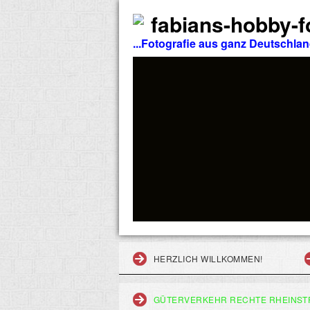
fabians-hobby-fo
...Fotografie aus ganz Deutschla
HERZLICH WILLKOMMEN!
GÜTERVERKEHR RECHTE RHEINST