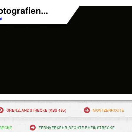
tografien...
nd
GRENZLANDSTRECKE (KBS 485)
MONTZENROUTE
RECKE
FERNVERKEHR RECHTE RHEINSTRECKE