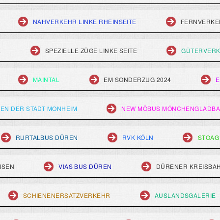
NAHVERKEHR LINKE RHEINSEITE
FERNVERKEH
E
SPEZIELLE ZÜGE LINKE SEITE
GÜTERVERK
MAINTAL
EM SONDERZUG 2024
E
EN DER STADT MONHEIM
NEW MÖBUS MÖNCHENGLADB
RURTALBUS DÜREN
RVK KÖLN
STOAG
ISEN
VIAS BUS DÜREN
DÜRENER KREISBA
SCHIENENERSATZVERKEHR
AUSLANDSGALERIE