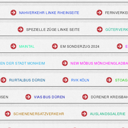
NAHVERKEHR LINKE RHEINSEITE
FERNVERKEH
E
SPEZIELLE ZÜGE LINKE SEITE
GÜTERVERK
MAINTAL
EM SONDERZUG 2024
E
EN DER STADT MONHEIM
NEW MÖBUS MÖNCHENGLADB
RURTALBUS DÜREN
RVK KÖLN
STOAG
ISEN
VIAS BUS DÜREN
DÜRENER KREISBA
SCHIENENERSATZVERKEHR
AUSLANDSGALERIE