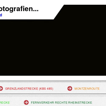
tografien...
nd
GRENZLANDSTRECKE (KBS 485)
MONTZENROUTE
RECKE
FERNVERKEHR RECHTE RHEINSTRECKE