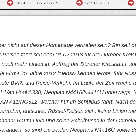
BESUCHER-STATISTIK
GÄSTEBUCH
er nicht auf dieser Homepage vertreten sein? Bin seit d
el-Reisen fährt seit dem 01.02.2018 für die Dürener Kre
n noch mehr Linien im Auftrag der Dürener Kreisbahn, 
die Firma im Jahre 2012 intensiv kennen lernte, fuhr Rüs
ute BVR) und Reise-Verkehr. Im Laufe der Zeit wuchs al
of, Van Hool A330, Neoplan N4416/N4416Ü unterwegs. 
MAN A11/NG312, welcher nur im Schulbus fährt. Nach d
bernahm, entschied Rüssel-Reisen sich, keine Linien me
achener Raum Linie und seine Schulbusse in der Gemein
 verändert, so sind die beiden Neoplans N4416Ü sowie d