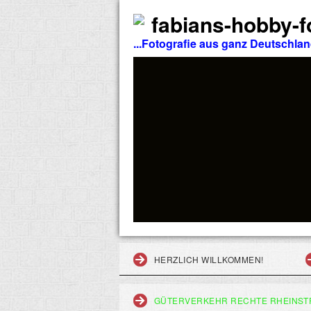
fabians-hobby-fo
...Fotografie aus ganz Deutschla
HERZLICH WILLKOMMEN!
GÜTERVERKEHR RECHTE RHEINST