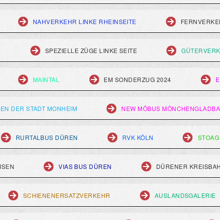
NAHVERKEHR LINKE RHEINSEITE
FERNVERKEH
E
SPEZIELLE ZÜGE LINKE SEITE
GÜTERVERK
MAINTAL
EM SONDERZUG 2024
E
EN DER STADT MONHEIM
NEW MÖBUS MÖNCHENGLADB
RURTALBUS DÜREN
RVK KÖLN
STOAG
ISEN
VIAS BUS DÜREN
DÜRENER KREISBA
SCHIENENERSATZVERKEHR
AUSLANDSGALERIE