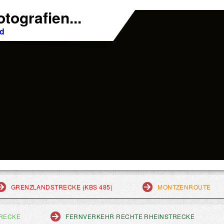
tografien...
nd
GRENZLANDSTRECKE (KBS 485)
MONTZENROUTE
RECKE
FERNVERKEHR RECHTE RHEINSTRECKE