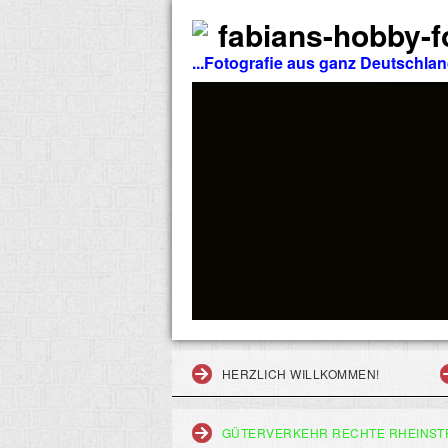
fabians-hobby-fo
...Fotografie aus ganz Deutschla
HERZLICH WILLKOMMEN!
GÜTERVERKEHR RECHTE RHEINST