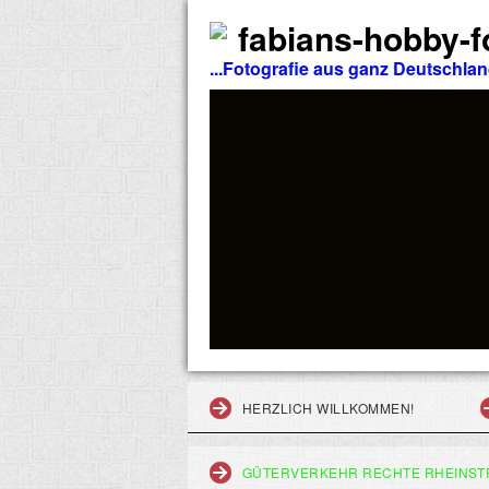
fabians-hobby-fo
...Fotografie aus ganz Deutschla
HERZLICH WILLKOMMEN!
GÜTERVERKEHR RECHTE RHEINST