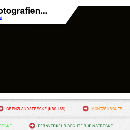
tografien...
nd
GRENZLANDSTRECKE (KBS 485)
MONTZENROUTE
RECKE
FERNVERKEHR RECHTE RHEINSTRECKE