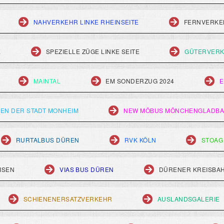
NAHVERKEHR LINKE RHEINSEITE
FERNVERKEH
E
SPEZIELLE ZÜGE LINKE SEITE
GÜTERVERK
MAINTAL
EM SONDERZUG 2024
E
EN DER STADT MONHEIM
NEW MÖBUS MÖNCHENGLADB
RURTALBUS DÜREN
RVK KÖLN
STOAG
ISEN
VIAS BUS DÜREN
DÜRENER KREISBA
SCHIENENERSATZVERKEHR
AUSLANDSGALERIE