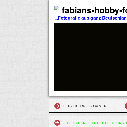
fabians-hobby-fo
...Fotografie aus ganz Deutschla
HERZLICH WILLKOMMEN!
GÜTERVERKEHR RECHTE RHEINST