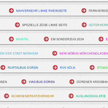
NAHVERKEHR LINKE RHEINSEITE
FERNVERKEH
E
SPEZIELLE ZÜGE LINKE SEITE
GÜTERVERK
MAINTAL
EM SONDERZUG 2024
E
EN DER STADT MONHEIM
NEW MÖBUS MÖNCHENGLADB
RURTALBUS DÜREN
RVK KÖLN
STOAG
ISEN
VIAS BUS DÜREN
DÜRENER KREISBA
SCHIENENERSATZVERKEHR
AUSLANDSGALERIE