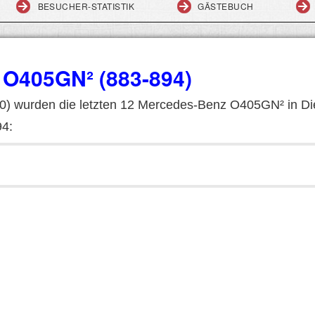
BESUCHER-STATISTIK
GÄSTEBUCH
O405GN² (883-894)
) wurden die letzten 12 Mercedes-Benz O405GN² in Die
94: