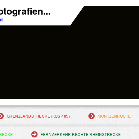
tografien...
nd
GRENZLANDSTRECKE (KBS 485)
MONTZENROUTE
RECKE
FERNVERKEHR RECHTE RHEINSTRECKE