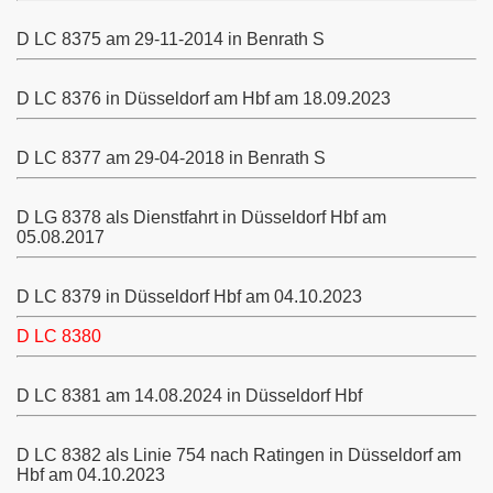
D LC
8375 am 29-11-2014 in Benrath S
D LC 8376 in Düsseldorf am Hbf am 18.09.2023
01-8407)
411-8413)
D LC
8377 am 29-04-2018 in Benrath S
)
D LG 8378 als Dienstfahrt in Düsseldorf Hbf am
05.08.2017
9; 8651-8670)
D LC
8379 in Düsseldorf Hbf am 04.10.2023
D LC 8380
72)
-8905)
D LC
8381 am 14.08.2024 in Düsseldorf Hbf
D LC
8382 als Linie 754 nach Ratingen in Düsseldorf am
Hbf am 04.10.2023