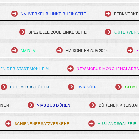
NAHVERKEHR LINKE RHEINSEITE
FERNVERKEH
E
SPEZIELLE ZÜGE LINKE SEITE
GÜTERVERK
MAINTAL
EM SONDERZUG 2024
E
EN DER STADT MONHEIM
NEW MÖBUS MÖNCHENGLADB
RURTALBUS DÜREN
RVK KÖLN
STOAG
ISEN
VIAS BUS DÜREN
DÜRENER KREISBA
SCHIENENERSATZVERKEHR
AUSLANDSGALERIE