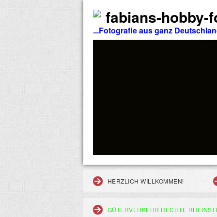
fabians-hobby-fo
...Fotografie aus ganz Deutschla
HERZLICH WILLKOMMEN!
GÜTERVERKEHR RECHTE RHEINST