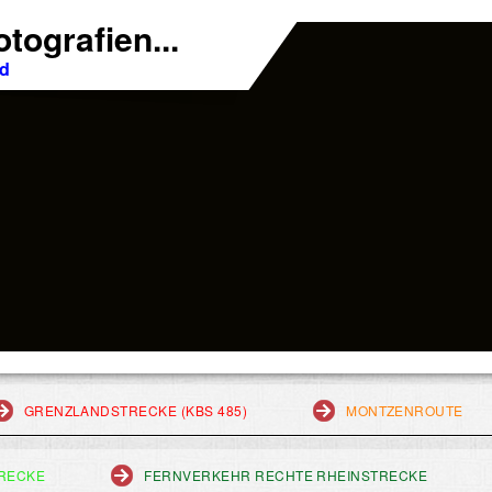
tografien...
nd
GRENZLANDSTRECKE (KBS 485)
MONTZENROUTE
RECKE
FERNVERKEHR RECHTE RHEINSTRECKE