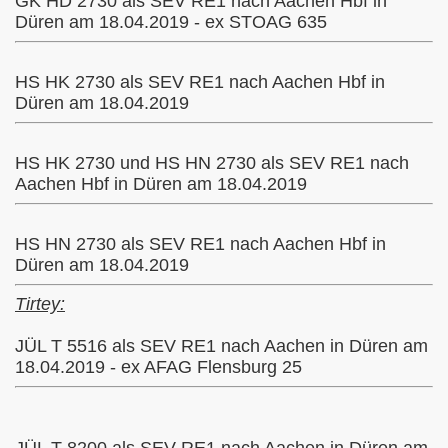
GK HD 2730 als SEV RE1 nach Aachen Hbf in
Düren am 18.04.2019 - ex STOAG 635
HS HK 2730 als SEV RE1 nach Aachen Hbf in
Köln
Düren am 18.04.2019
HS HK 2730 und HS HN 2730 als SEV RE1 nach
Aachen Hbf in Düren am 18.04.2019
HS HN 2730 als SEV RE1 nach Aachen Hbf in
Düren am 18.04.2019
Tirtey:
JÜL T 5516 als SEV RE1 nach Aachen in Düren am
18.04.2019 - ex AFAG Flensburg 25