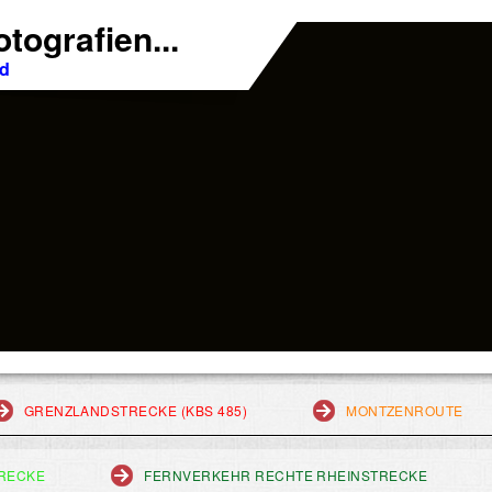
tografien...
nd
GRENZLANDSTRECKE (KBS 485)
MONTZENROUTE
RECKE
FERNVERKEHR RECHTE RHEINSTRECKE