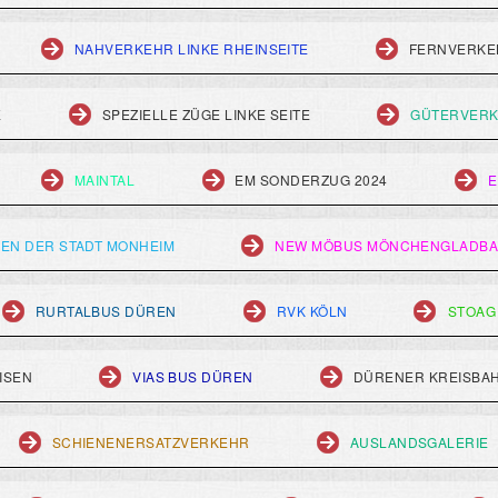
NAHVERKEHR LINKE RHEINSEITE
FERNVERKEH
E
SPEZIELLE ZÜGE LINKE SEITE
GÜTERVERK
MAINTAL
EM SONDERZUG 2024
E
EN DER STADT MONHEIM
NEW MÖBUS MÖNCHENGLADB
RURTALBUS DÜREN
RVK KÖLN
STOAG
ISEN
VIAS BUS DÜREN
DÜRENER KREISBA
SCHIENENERSATZVERKEHR
AUSLANDSGALERIE