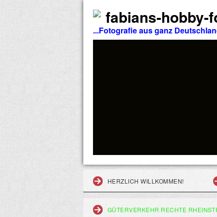
fabians-hobby-fo
...Fotografie aus ganz Deutschla
HERZLICH WILLKOMMEN!
GÜTERVERKEHR RECHTE RHEINST