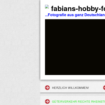
fabians-hobby-fo
...Fotografie aus ganz Deutschla
HERZLICH WILLKOMMEN!
GÜTERVERKEHR RECHTE RHEINST