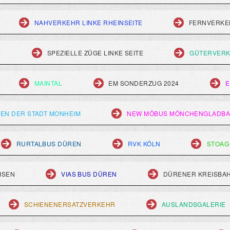
NAHVERKEHR LINKE RHEINSEITE
FERNVERKEH
E
SPEZIELLE ZÜGE LINKE SEITE
GÜTERVERK
MAINTAL
EM SONDERZUG 2024
E
EN DER STADT MONHEIM
NEW MÖBUS MÖNCHENGLADB
RURTALBUS DÜREN
RVK KÖLN
STOAG
ISEN
VIAS BUS DÜREN
DÜRENER KREISBA
SCHIENENERSATZVERKEHR
AUSLANDSGALERIE