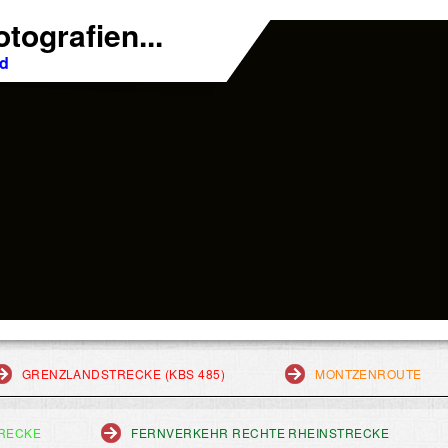
tografien...
nd
GRENZLANDSTRECKE (KBS 485)
MONTZENROUTE
RECKE
FERNVERKEHR RECHTE RHEINSTRECKE